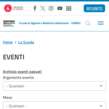
Salta al contenuto principale
MYUNITO
Facebook
X
Instagram
YouTube
Altri social
Scuola di Agraria e Medicina Veterinaria - SAMEV
Home
La Scuola
EVENTI
Archivio eventi passati
Filtri di ricerca
Argomento evento
Mese