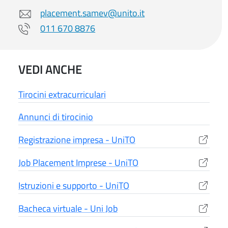
placement.samev@unito.it
011 670 8876
VEDI ANCHE
Tirocini extracurriculari
Annunci di tirocinio
Registrazione impresa - UniTO
(apre una nuova finestra)
Job Placement Imprese - UniTO
(apre una nuova finestra)
Istruzioni e supporto - UniTO
(apre una nuova finestra)
Bacheca virtuale - Uni Job
(apre una nuova finestra)