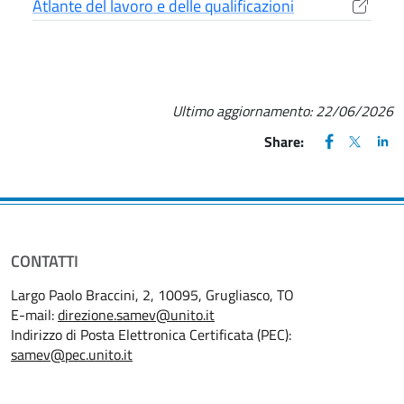
Atlante del lavoro e delle qualificazioni
(apre una nuova finestra)
Ultimo aggiornamento:
22/06/2026
FACEBOOK
(apre una nu
X
(apre un
LIN
(ap
Share:
CONTATTI
Largo Paolo Braccini, 2, 10095, Grugliasco, TO
E-mail:
direzione.samev@unito.it
Indirizzo di Posta Elettronica Certificata (PEC):
samev@pec.unito.it