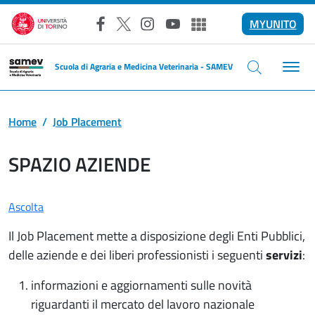
Salta al contenuto principale
MYUNITO
Facebook
X
Instagram
YouTube
Altri social
Scuola di Agraria e Medicina Veterinaria - SAMEV
Home
Job Placement
SPAZIO AZIENDE
Ascolta
Il Job Placement mette a disposizione degli Enti Pubblici,
delle aziende e dei liberi professionisti i seguenti
servizi
:
informazioni e aggiornamenti sulle novità
riguardanti il mercato del lavoro nazionale