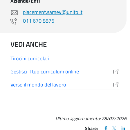
Aziende/Enti
placement.samev@unito.it
011 670 8876
VEDI ANCHE
Tirocini curricolari
Gestisci il tuo curriculum online
(apre una nuova finestra)
Verso il mondo del lavoro
(apre una nuova finestra)
Ultimo aggiornamento:
28/07/2026
FACEBOOK
(apre una nu
X
(apre un
LIN
(ap
Share: