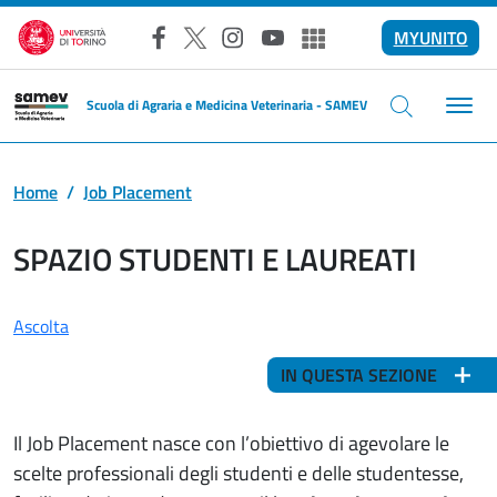
Salta al contenuto principale
MYUNITO
Facebook
X
Instagram
YouTube
Altri social
Scuola di Agraria e Medicina Veterinaria - SAMEV
Home
Job Placement
SPAZIO STUDENTI E LAUREATI
Ascolta
IN QUESTA SEZIONE
Il Job Placement nasce con l’obiettivo di agevolare le
scelte professionali degli studenti e delle studentesse,