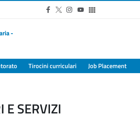
Facebook
X
Instagram
YouTube
Altri social
aria -
torato
Tirocini curriculari
Job Placement
 E SERVIZI