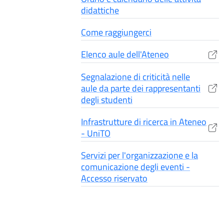
didattiche
Come raggiungerci
Elenco aule dell'Ateneo
(apre una nuova finestra)
Segnalazione di criticità nelle
aule da parte dei rappresentanti
(apre una nuova finestra)
degli studenti
Infrastrutture di ricerca in Ateneo
(apre una nuova finestra)
- UniTO
Servizi per l'organizzazione e la
comunicazione degli eventi -
Accesso riservato