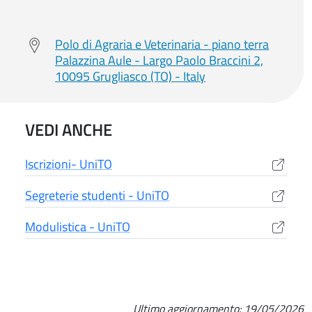
Polo di Agraria e Veterinaria - piano terra
Palazzina Aule - Largo Paolo Braccini 2,
10095 Grugliasco (TO) - Italy
VEDI ANCHE
Iscrizioni- UniTO
(apre una nuova finestra)
Segreterie studenti - UniTO
(apre una nuova finestra)
Modulistica - UniTO
(apre una nuova finestra)
Ultimo aggiornamento:
19/05/2026