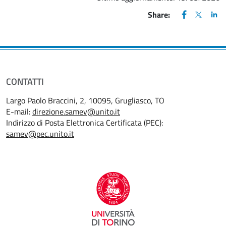
FACEBOOK
(apre una nu
X
(apre un
LIN
(ap
Share:
CONTATTI
Largo Paolo Braccini, 2, 10095, Grugliasco, TO
E-mail:
direzione.samev@unito.it
Indirizzo di Posta Elettronica Certificata (PEC):
samev@pec.unito.it