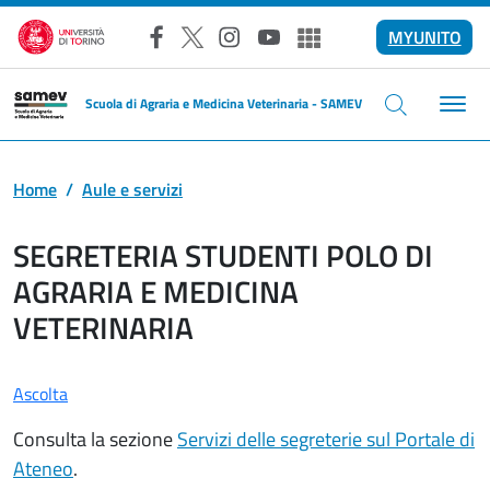
Salta al contenuto principale
MYUNITO
Facebook
X
Instagram
YouTube
Altri social
Scuola di Agraria e Medicina Veterinaria - SAMEV
Home
Aule e servizi
SEGRETERIA STUDENTI POLO DI
AGRARIA E MEDICINA
VETERINARIA
Ascolta
Consulta la sezione
Servizi delle segreterie sul Portale di
Ateneo
.