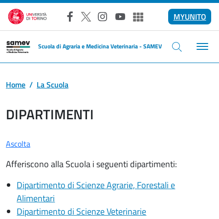
Salta al contenuto principale
MYUNITO
Facebook
X
Instagram
YouTube
Altri social
Scuola di Agraria e Medicina Veterinaria - SAMEV
Home
La Scuola
DIPARTIMENTI
Ascolta
Afferiscono alla Scuola i seguenti dipartimenti:
Dipartimento di Scienze Agrarie, Forestali e
Alimentari
Dipartimento di Scienze Veterinarie