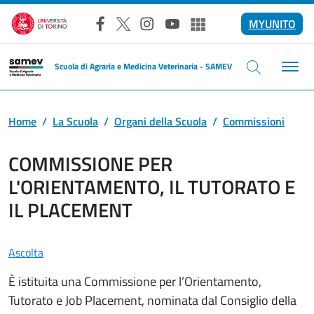
Salta al contenuto principale
MYUNITO
Facebook
X
Instagram
YouTube
Altri social
Scuola di Agraria e Medicina Veterinaria - SAMEV
Home
La Scuola
Organi della Scuola
Commissioni
COMMISSIONE PER
L'ORIENTAMENTO, IL TUTORATO E
IL PLACEMENT
Ascolta
È istituita una Commissione per l’Orientamento,
Tutorato e Job Placement, nominata dal Consiglio della