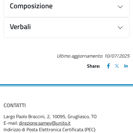
Composizione
Verbali
Ultimo aggiornamento:
10/07/2025
FACEBOOK
(apre una nu
X
(apre un
LIN
(ap
Share:
CONTATTI
Largo Paolo Braccini, 2, 10095, Grugliasco, TO
E-mail:
direzione.samev@unito.it
Indirizzo di Posta Elettronica Certificata (PEC):