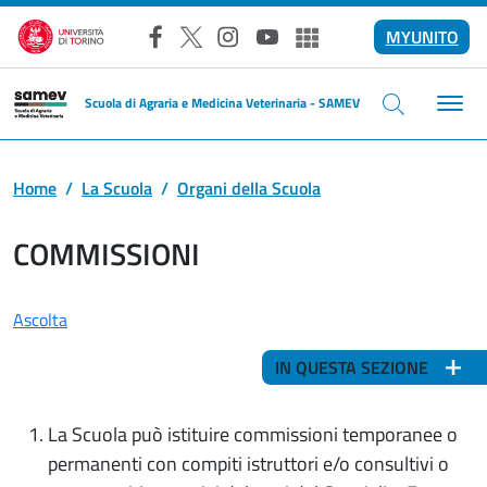
Salta al contenuto principale
MYUNITO
Facebook
X
Instagram
YouTube
Altri social
Scuola di Agraria e Medicina Veterinaria - SAMEV
Home
La Scuola
Organi della Scuola
COMMISSIONI
Ascolta
IN QUESTA SEZIONE
La Scuola può istituire commissioni temporanee o
permanenti con compiti istruttori e/o consultivi o