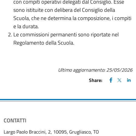
con compiti operativi delegati dal Consiglio. Esse
sono istituite con delibera del Consiglio della
Scuola, che ne determina la composizione, i compiti
e la durata.
Le commissioni permanenti sono riportate nel
Regolamento della Scuola.
Ultimo aggiornamento:
25/05/2026
FACEBOOK
(apre una nu
X
(apre un
LIN
(ap
Share:
CONTATTI
Largo Paolo Braccini, 2, 10095, Grugliasco, TO